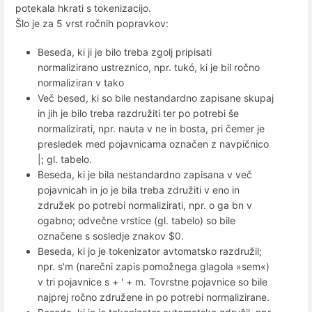
potekala hkrati s tokenizacijo.
Šlo je za 5 vrst ročnih popravkov:
Beseda, ki ji je bilo treba zgolj pripisati
normalizirano ustreznico, npr. tukó, ki je bil ročno
normaliziran v tako
Več besed, ki so bile nestandardno zapisane skupaj
in jih je bilo treba razdružiti ter po potrebi še
normalizirati, npr. nauta v ne in bosta, pri čemer je
presledek med pojavnicama označen z navpičnico
|; gl. tabelo.
Beseda, ki je bila nestandardno zapisana v več
pojavnicah in jo je bila treba združiti v eno in
združek po potrebi normalizirati, npr. o ga bn v
ogabno; odvečne vrstice (gl. tabelo) so bile
označene s sosledje znakov $0.
Beseda, ki jo je tokenizator avtomatsko razdružil;
npr. s'm (narečni zapis pomožnega glagola »sem«)
v tri pojavnice s + ' + m. Tovrstne pojavnice so bile
najprej ročno združene in po potrebi normalizirane.