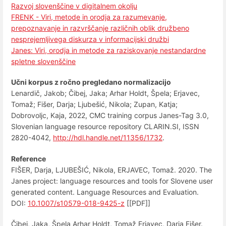
Razvoj slovenščine v digitalnem okolju
FRENK - Viri, metode in orodja za razumevanje,
prepoznavanje in razvrščanje različnih oblik družbeno
nesprejemljivega diskurza v informacijski družbi
Janes: Viri, orodja in metode za raziskovanje nestandardne
spletne slovenščine
Učni korpus z ročno pregledano normalizacijo
Lenardič, Jakob; Čibej, Jaka; Arhar Holdt, Špela; Erjavec,
Tomaž; Fišer, Darja; Ljubešić, Nikola; Zupan, Katja;
Dobrovoljc, Kaja, 2022, CMC training corpus Janes-Tag 3.0,
Slovenian language resource repository CLARIN.SI, ISSN
2820-4042,
http://hdl.handle.net/11356/1732
.
Reference
FIŠER, Darja, LJUBEŠIĆ, Nikola, ERJAVEC, Tomaž. 2020. The
Janes project: language resources and tools for Slovene user
generated content. Language Resources and Evaluation.
DOI:
10.1007/s10579-018-9425-z
[[PDF]]
Čibej, Jaka, Špela Arhar Holdt, Tomaž Erjavec, Darja Fišer.