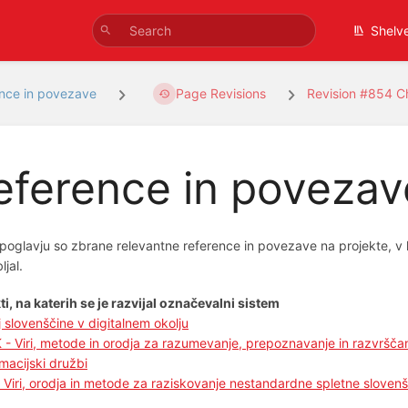
Shelv
nce in povezave
Page Revisions
Revision #854 
eference in povezav
poglavju so zbrane relevantne reference in povezave na projekte, v ka
ljal.
ti, na katerih se je razvijal označevalni sistem
 slovenščine v digitalnem okolju
- Viri, metode in orodja za razumevanje, prepoznavanje in razvrščan
rmacijski družbi
 Viri, orodja in metode za raziskovanje nestandardne spletne sloven