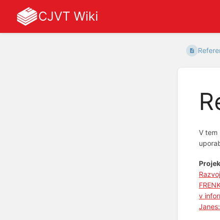
CJVT Wiki
Refere
R
V tem 
uporab
Projek
Razvoj
FRENK 
v info
Janes: