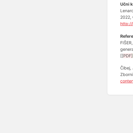
Učni 
Lenard
2022, 
http:/
Refer
FIŠER,
genera
[[
PDF]
Čibej,
Zborni
conte