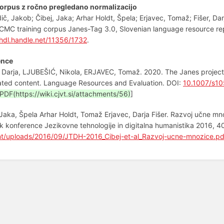
korpus z ročno pregledano normalizacijo
ič, Jakob; Čibej, Jaka; Arhar Holdt, Špela; Erjavec, Tomaž; Fišer, Darj
CMC training corpus Janes-Tag 3.0, Slovenian language resource r
/hdl.handle.net/11356/1732
.
ence
 Darja, LJUBEŠIĆ, Nikola, ERJAVEC, Tomaž. 2020. The Janes project:
ted content. Language Resources and Evaluation. DOI:
10.1007/s1
PDF(https://wiki.cjvt.si/attachments/56)
]
 Jaka, Špela Arhar Holdt, Tomaž Erjavec, Darja Fišer. Razvoj učne mn
k konference Jezikovne tehnologije in digitalna humanistika 2016, 
nt/uploads/2016/09/JTDH-2016_Cibej-et-al_Razvoj-ucne-mnozice.pd