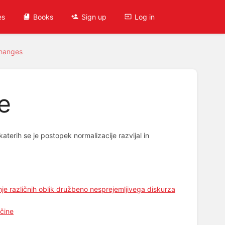
es
Books
Sign up
Log in
Changes
e
terih se je postopek normalizacije razvijal in
je različnih oblik družbeno nesprejemljivega diskurza
ščine