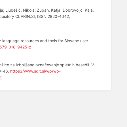
a; Ljubešić, Nikola; Zupan, Katja; Dobrovoljc, Kaja,
epository CLARIN.SI, ISSN 2820-4042,
 language resources and tools for Slovene user
0579-018-9425-z
ožice za izboljšano označevanje spletnih besedil. V:
40–46.
https://www.sdjt.si/wp/wp-
f