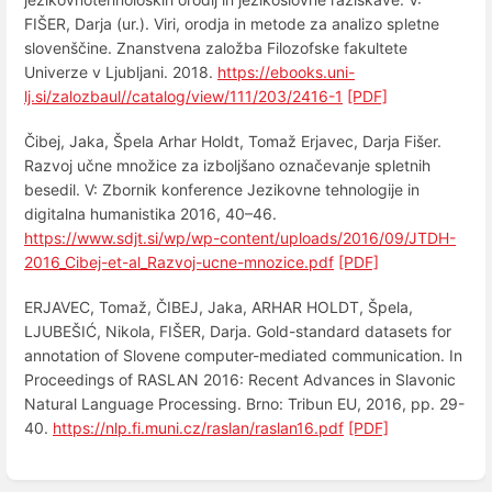
FIŠER, Darja (ur.). Viri, orodja in metode za analizo spletne
slovenščine. Znanstvena založba Filozofske fakultete
Univerze v Ljubljani. 2018.
https://ebooks.uni-
lj.si/zalozbaul//catalog/view/111/203/2416-1
[PDF]
Čibej, Jaka, Špela Arhar Holdt, Tomaž Erjavec, Darja Fišer.
Razvoj učne množice za izboljšano označevanje spletnih
besedil. V: Zbornik konference Jezikovne tehnologije in
digitalna humanistika 2016, 40–46.
https://www.sdjt.si/wp/wp-content/uploads/2016/09/JTDH-
2016_Cibej-et-al_Razvoj-ucne-mnozice.pdf
[PDF]
ERJAVEC, Tomaž, ČIBEJ, Jaka, ARHAR HOLDT, Špela,
LJUBEŠIĆ, Nikola, FIŠER, Darja. Gold-standard datasets for
annotation of Slovene computer-mediated communication. In
Proceedings of RASLAN 2016: Recent Advances in Slavonic
Natural Language Processing. Brno: Tribun EU, 2016, pp. 29-
40.
https://nlp.fi.muni.cz/raslan/raslan16.pdf
[PDF]