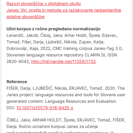
Razvoj slovenščine v digitalnem okolju
Janes: Viri, orodja in metode za raziskovanje nestandardne
spletne slovenščine
Učni korpus z ročno pregledano normalizacijo
Lenardič, Jakob; Čibej, Jaka; Arhar Holdt, Špela; Erjavec,
Tomaž; Fišer, Darja; Ljubešić, Nikola; Zupan, Katja;
Dobrovoljc, Kaja, 2022, CMC training corpus Janes-Tag 3.0,
Slovenian language resource repository CLARIN.SI, ISSN
2820-4042,
http://hdl.handle.net/11356/1732
.
Reference
FIŠER, Darja, LJUBEŠIĆ, Nikola, ERJAVEC, Tomaž. 2020. The
Janes project: language resources and tools for Slovene user
generated content. Language Resources and Evaluation.
DOI:
10.1007/s10579-018-9425-z
ČIBEJ, Jaka, ARHAR HOLDT, Špela, ERJAVEC, Tomaž, FIŠER,
Darja. Ročno označeni korpusi Janes za učenje
jezikovnotehnoloških orodij in jezikoslovne raziskave. V: