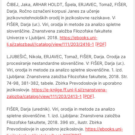
ČIBEJ, Jaka, ARHAR HOLDT, Špela, ERJAVEC, Tomaž, FIŠER,
Darja. Ročno označeni korpusi Janes za učenje
jezikovnotehnoloških orodij in jezikoslovne raziskave. V:
FIŠER, Darja (ur.). Viri, orodja in metode za analizo spletne
slovenščine. Znanstvena založba Filozofske fakultete
Univerze v Ljubljani. 2018.
https://ebooks.uni-
lj.si/zalozbaul//catalog/view/111/203/2416-1
[PDF]
LJUBEŠIĆ, Nikola, ERJAVEC, Tomaž, FIŠER, Darja. Orodja za
procesiranje nestandardne slovenščine. V: FIŠER, Darja (ur.).
Viri, orodja in metode za analizo spletne slovenščine. 1. izd.
Ljubljana: Znanstvena založba Filozofske fakultete, 2018. Str.
74-98, 381-382, tabele. Zbirka Prevodoslovje in uporabno
jezikoslovje.
https://e-knjige.ff.uni-lj.si/znanstvena-
zalozba/catalog/view/111/203/2413-1
[PDF]
.
FIŠER, Darja (urednik). Viri, orodja in metode za analizo
spletne slovenščine. 1. izd. Ljubljana: Znanstvena založba
Filozofske fakultete, 2018. 396 str., ilustr. Zbirka
Prevodoslovje in uporabno jezikoslovje.
https://ebooks.uni-