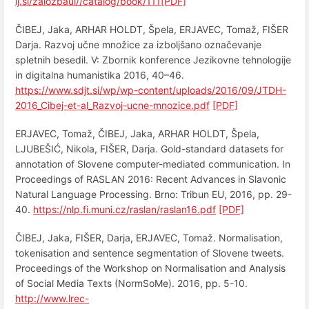
lj.si/zalozbaul//catalog/book/111
[PDF]
ČIBEJ, Jaka, ARHAR HOLDT, Špela, ERJAVEC, Tomaž, FIŠER
Darja. Razvoj učne množice za izboljšano označevanje
spletnih besedil. V: Zbornik konference Jezikovne tehnologije
in digitalna humanistika 2016, 40–46.
https://www.sdjt.si/wp/wp-content/uploads/2016/09/JTDH-
2016_Cibej-et-al_Razvoj-ucne-mnozice.pdf
[PDF]
ERJAVEC, Tomaž, ČIBEJ, Jaka, ARHAR HOLDT, Špela,
LJUBEŠIĆ, Nikola, FIŠER, Darja. Gold-standard datasets for
annotation of Slovene computer-mediated communication. In
Proceedings of RASLAN 2016: Recent Advances in Slavonic
Natural Language Processing. Brno: Tribun EU, 2016, pp. 29-
40.
https://nlp.fi.muni.cz/raslan/raslan16.pdf
[PDF]
ČIBEJ, Jaka, FIŠER, Darja, ERJAVEC, Tomaž. Normalisation,
tokenisation and sentence segmentation of Slovene tweets.
Proceedings of the Workshop on Normalisation and Analysis
of Social Media Texts (NormSoMe). 2016, pp. 5-10.
http://www.lrec-