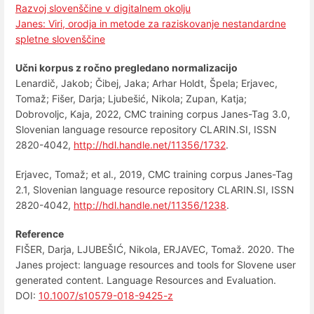
Razvoj slovenščine v digitalnem okolju
Janes: Viri, orodja in metode za raziskovanje nestandardne
spletne slovenščine
Učni korpus z ročno pregledano normalizacijo
Lenardič, Jakob; Čibej, Jaka; Arhar Holdt, Špela; Erjavec,
Tomaž; Fišer, Darja; Ljubešić, Nikola; Zupan, Katja;
Dobrovoljc, Kaja, 2022, CMC training corpus Janes-Tag 3.0,
Slovenian language resource repository CLARIN.SI, ISSN
2820-4042,
http://hdl.handle.net/11356/1732
.
Erjavec, Tomaž; et al., 2019, CMC training corpus Janes-Tag
2.1, Slovenian language resource repository CLARIN.SI, ISSN
2820-4042,
http://hdl.handle.net/11356/1238
.
Reference
FIŠER, Darja, LJUBEŠIĆ, Nikola, ERJAVEC, Tomaž. 2020. The
Janes project: language resources and tools for Slovene user
generated content. Language Resources and Evaluation.
DOI:
10.1007/s10579-018-9425-z