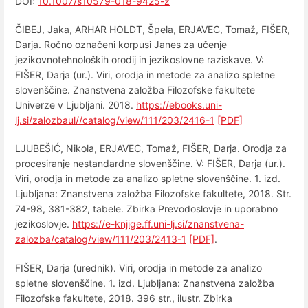
DOI:
10.1007/s10579-018-9425-z
ČIBEJ, Jaka, ARHAR HOLDT, Špela, ERJAVEC, Tomaž, FIŠER,
Darja. Ročno označeni korpusi Janes za učenje
jezikovnotehnoloških orodij in jezikoslovne raziskave. V:
FIŠER, Darja (ur.). Viri, orodja in metode za analizo spletne
slovenščine. Znanstvena založba Filozofske fakultete
Univerze v Ljubljani. 2018.
https://ebooks.uni-
lj.si/zalozbaul//catalog/view/111/203/2416-1
[PDF]
LJUBEŠIĆ, Nikola, ERJAVEC, Tomaž, FIŠER, Darja. Orodja za
procesiranje nestandardne slovenščine. V: FIŠER, Darja (ur.).
Viri, orodja in metode za analizo spletne slovenščine. 1. izd.
Ljubljana: Znanstvena založba Filozofske fakultete, 2018. Str.
74-98, 381-382, tabele. Zbirka Prevodoslovje in uporabno
jezikoslovje.
https://e-knjige.ff.uni-lj.si/znanstvena-
zalozba/catalog/view/111/203/2413-1
[PDF]
.
FIŠER, Darja (urednik). Viri, orodja in metode za analizo
spletne slovenščine. 1. izd. Ljubljana: Znanstvena založba
Filozofske fakultete, 2018. 396 str., ilustr. Zbirka