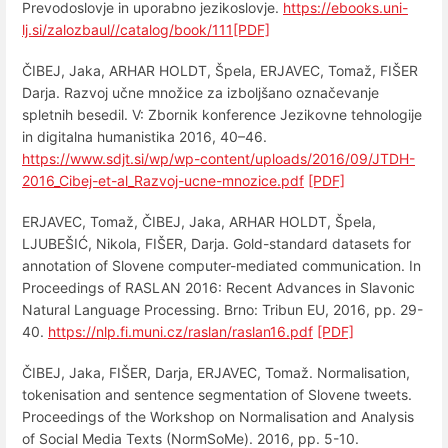
Prevodoslovje in uporabno jezikoslovje.
https://ebooks.uni-
lj.si/zalozbaul//catalog/book/111
[PDF]
ČIBEJ, Jaka, ARHAR HOLDT, Špela, ERJAVEC, Tomaž, FIŠER
Darja. Razvoj učne množice za izboljšano označevanje
spletnih besedil. V: Zbornik konference Jezikovne tehnologije
in digitalna humanistika 2016, 40–46.
https://www.sdjt.si/wp/wp-content/uploads/2016/09/JTDH-
2016_Cibej-et-al_Razvoj-ucne-mnozice.pdf
[PDF]
ERJAVEC, Tomaž, ČIBEJ, Jaka, ARHAR HOLDT, Špela,
LJUBEŠIĆ, Nikola, FIŠER, Darja. Gold-standard datasets for
annotation of Slovene computer-mediated communication. In
Proceedings of RASLAN 2016: Recent Advances in Slavonic
Natural Language Processing. Brno: Tribun EU, 2016, pp. 29-
40.
https://nlp.fi.muni.cz/raslan/raslan16.pdf
[PDF]
ČIBEJ, Jaka, FIŠER, Darja, ERJAVEC, Tomaž. Normalisation,
tokenisation and sentence segmentation of Slovene tweets.
Proceedings of the Workshop on Normalisation and Analysis
of Social Media Texts (NormSoMe). 2016, pp. 5-10.