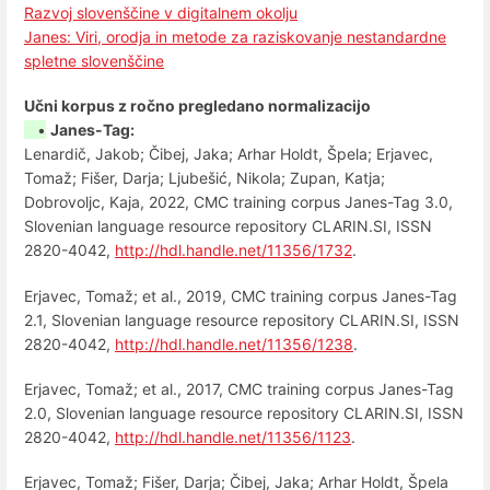
Razvoj slovenščine v digitalnem okolju
Janes: Viri, orodja in metode za raziskovanje nestandardne
spletne slovenščine
Učni korpus z ročno pregledano normalizacijo
•
Janes-Tag:
Lenardič, Jakob; Čibej, Jaka; Arhar Holdt, Špela; Erjavec,
Tomaž; Fišer, Darja; Ljubešić, Nikola; Zupan, Katja;
Dobrovoljc, Kaja, 2022, CMC training corpus Janes-Tag 3.0,
Slovenian language resource repository CLARIN.SI, ISSN
2820-4042,
http://hdl.handle.net/11356/1732
.
Erjavec, Tomaž; et al., 2019, CMC training corpus Janes-Tag
2.1, Slovenian language resource repository CLARIN.SI, ISSN
2820-4042,
http://hdl.handle.net/11356/1238
.
Erjavec, Tomaž; et al., 2017, CMC training corpus Janes-Tag
2.0, Slovenian language resource repository CLARIN.SI, ISSN
2820-4042,
http://hdl.handle.net/11356/1123
.
Erjavec, Tomaž; Fišer, Darja; Čibej, Jaka; Arhar Holdt, Špela