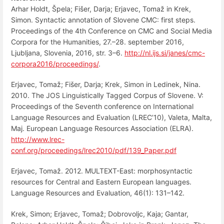
Arhar Holdt, Špela; Fišer, Darja; Erjavec, Tomaž in Krek,
Simon. Syntactic annotation of Slovene CMC: first steps.
Proceedings of the 4th Conference on CMC and Social Media
Corpora for the Humanities, 27.–28. september 2016,
Ljubljana, Slovenia, 2016, str. 3–6.
http://nl.ijs.si/janes/cmc-
corpora2016/proceedings/
.
Erjavec, Tomaž; Fišer, Darja; Krek, Simon in Ledinek, Nina.
2010. The JOS Linguistically Tagged Corpus of Slovene. V:
Proceedings of the Seventh conference on International
Language Resources and Evaluation (LREC’10), Valeta, Malta,
Maj. European Language Resources Association (ELRA).
http://www.lrec-
conf.org/proceedings/lrec2010/pdf/139_Paper.pdf
Erjavec, Tomaž. 2012. MULTEXT-East: morphosyntactic
resources for Central and Eastern European languages.
Language Resources and Evaluation, 46(1): 131–142.
Krek, Simon; Erjavec, Tomaž; Dobrovoljc, Kaja; Gantar,