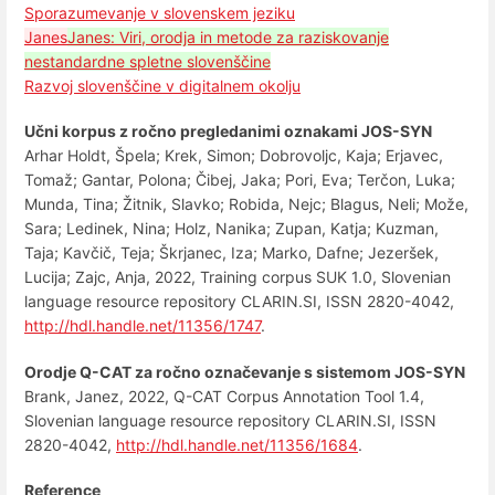
Sporazumevanje v slovenskem jeziku
Janes
Janes: Viri, orodja in metode za raziskovanje
nestandardne spletne slovenščine
Razvoj slovenščine v digitalnem okolju
Učni korpus z ročno pregledanimi oznakami JOS-SYN
Arhar Holdt, Špela; Krek, Simon; Dobrovoljc, Kaja; Erjavec,
Tomaž; Gantar, Polona; Čibej, Jaka; Pori, Eva; Terčon, Luka;
Munda, Tina; Žitnik, Slavko; Robida, Nejc; Blagus, Neli; Može,
Sara; Ledinek, Nina; Holz, Nanika; Zupan, Katja; Kuzman,
Taja; Kavčič, Teja; Škrjanec, Iza; Marko, Dafne; Jezeršek,
Lucija; Zajc, Anja, 2022, Training corpus SUK 1.0, Slovenian
language resource repository CLARIN.SI, ISSN 2820-4042,
http://hdl.handle.net/11356/1747
.
Orodje Q-CAT za ročno označevanje s sistemom JOS-SYN
Brank, Janez, 2022, Q-CAT Corpus Annotation Tool 1.4,
Slovenian language resource repository CLARIN.SI, ISSN
2820-4042,
http://hdl.handle.net/11356/1684
.
Reference