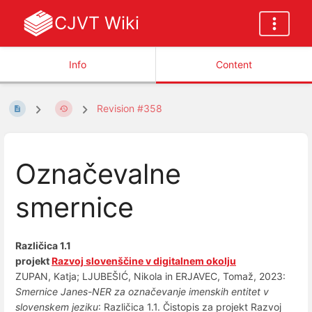
CJVT Wiki
Info
Content
Revision #358
Označevalne
smernice
Različica 1.1
projekt
Razvoj slovenščine v digitalnem okolju
ZUPAN, Katja; LJUBEŠIĆ, Nikola in ERJAVEC, Tomaž, 2023:
Smernice Janes-NER za označevanje imenskih entitet v
slovenskem jeziku
: Različica 1.1. Čistopis za projekt Razvoj