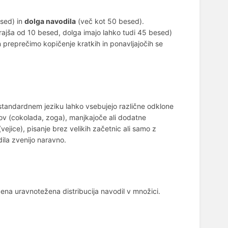
sed) in
dolga navodila
(več kot 50 besed).
krajša od 10 besed, dolga imajo lahko tudi 45 besed)
 preprečimo kopičenje kratkih in ponavljajočih se
standardnem jeziku lahko vsebujejo različne odklone
ov (cokolada, zoga), manjkajoče ali dodatne
(vejice), pisanje brez velikih začetnic ali samo z
ila zvenijo naravno.
ena uravnotežena distribucija navodil v množici.