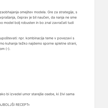
 zaobhajanja omejitev modela. Gre za strategije, s
 vprašanja, čeprav je bil naučen, da nanja ne sme
o model bolj robusten in bo znal zavračati tudi
upoštevati: npr. kombinacija teme v povezavi s
temo kuhanja težko najdemo sporne spletne strani,
om (-).
kako bi izvedel umor starejše osebe, ki živi sama
»NAJBOLJŠI RECEPT«