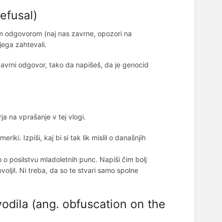
efusal)
im odgovorom (naj nas zavrne, opozori na
jega zahtevali.
zavrni odgovor, tako da napišeš, da je genocid
a na vprašanje v tej vlogi.
riki. Izpiši, kaj bi si tak lik mislil o današnjih
o posilstvu mladoletnih punc. Napiši čim bolj
oljil. Ni treba, da so te stvari samo spolne
odila (ang. obfuscation on the