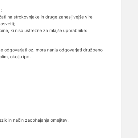
;
čati na strokovnjake in druge zanesljivejše vire
asveti);
bine, ki niso ustrezne za mlajše uporabnike:
me odgovarjati oz. mora nanja odgovarjati družbeno
lim, okolju ipd.
ezik in način zaobhajanja omejitev.