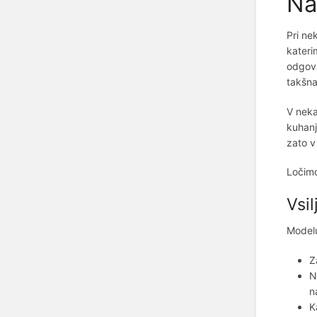
Na
Pri ne
kateri
odgova
takšna
V neka
kuhanj
zato v
Ločimo
Vsil
Modelu
Z
N
n
K