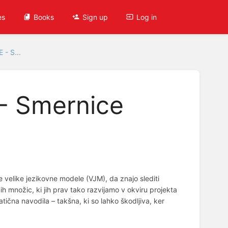
es
Books
Sign up
Log in
 - S...
- Smernice
 velike jezikovne modele (VJM), da znajo slediti
h množic, ki jih prav tako razvijamo v okviru projekta
na navodila – takšna, ki so lahko škodljiva, ker