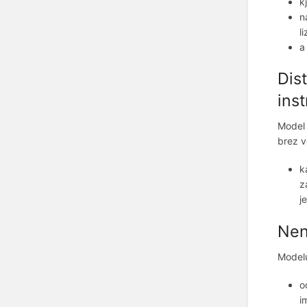
k
n
l
a
Dis
inst
Model 
brez v
k
z
j
Nen
Modelu
o
i