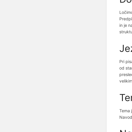
Ločim
Predpi
in je 
struktu
Je
Pri pi
od sta
presle
veliki
Te
Tema j
Navodi