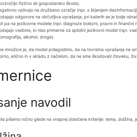
ovzročijo fizično ali gospodarsko škodo;
egativno vplivajo na družbeno ozračje (npr. s širjenjem dezinformacij)
odajajo odgovore na občutljiva vprašanja, pri katerih se je bolje obra
ot pa na jezikovne modele (npr. diagnoze bolezni, pravni in finančni n
odajajo vsebine, ki niso primerne za splošni jezikovni model (npr. vse
ornografija, alkohol, droge).
čne množice je, da model prilagodimo, da na tovrstna vprašanja ne s
rno, etično in v skladu z načelom, da ne sme škodovati človeku, živa
mernice
sanje navodil
la pišemo ročno glede na vnaprej določene kriterije: tema, dolžina, j
lžina