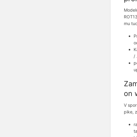
Modelu
ROT13)
mu tud
P
o
K
/ 
p
u
Zam
on 
V spor
pike, 
r
t