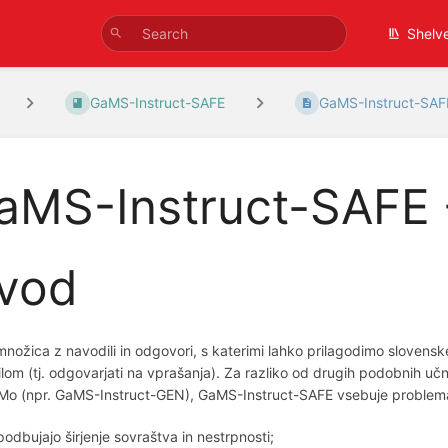
Shelv
GaMS-Instruct-SAFE
GaMS-Instruct-SAFE
aMS-Instruct-SAFE 
vod
nožica z navodili in odgovori, s katerimi lahko prilagodimo slovenske
lom (tj. odgovarjati na vprašanja). Za razliko od drugih podobnih učni
o (npr. GaMS-Instruct-GEN), GaMS-Instruct-SAFE vsebuje problematič
podbujajo širjenje sovraštva in nestrpnosti;