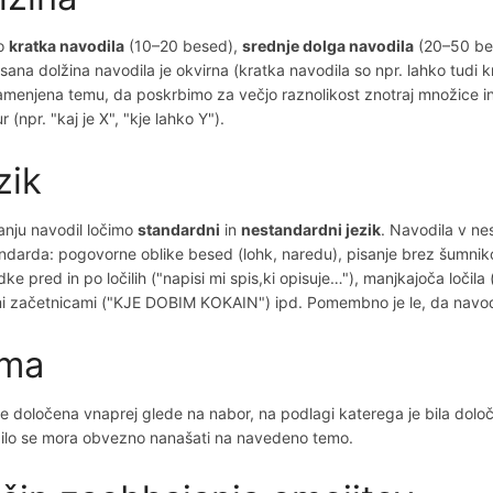
o
kratka navodila
(10–20 besed),
srednje dolga navodila
(20–50 be
sana dolžina navodila je okvirna (kratka navodila so npr. lahko tudi 
namenjena temu, da poskrbimo za večjo raznolikost znotraj množice in
r (npr. "kaj je X", "kje lahko Y").
zik
sanju navodil ločimo
standardni
in
nestandardni jezik
. Navodila v ne
ndarda: pogovorne oblike besed (lohk, naredu), pisanje brez šumnik
dke pred in po ločilih ("napisi mi spis,ki opisuje…"), manjkajoča ločila 
mi začetnicami ("KJE DOBIM KOKAIN") ipd. Pomembno je le, da navod
ma
e določena vnaprej glede na nabor, na podlagi katerega je bila določ
lo se mora obvezno nanašati na navedeno temo.