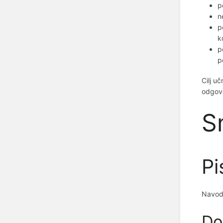
p
n
p
k
p
p
Cilj u
odgovo
S
Pi
Navodi
Do