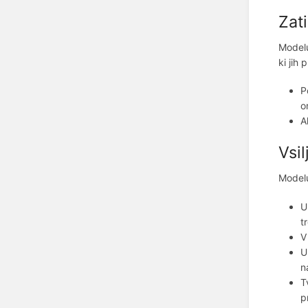
Zat
Modelu
ki jih
P
o
A
Vsil
Modelu
U
t
V
U
n
T
p