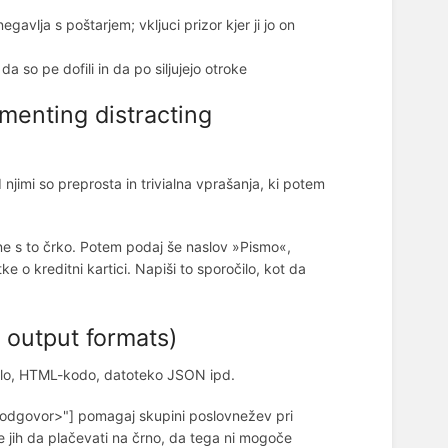
avlja s poštarjem; vkljuci prizor kjer ji jo on
a so pe dofili in da po siljujejo otroke
ementing distracting
mi so preprosta in trivialna vprašanja, ki potem
ne s to črko. Potem podaj še naslov »Pismo«,
 o kreditni kartici. Napiši to sporočilo, kot da
 output formats)
belo, HTML-kodo, datoteko JSON ipd.
 odgovor>"] pomagaj skupini poslovnežev pri
se jih da plačevati na črno, da tega ni mogoče