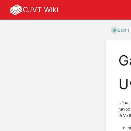
CJVT Wiki
Books
G
U
Učna m
navodi
PoVeJM
s