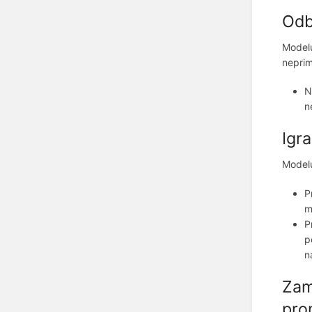
Odb
Modelu
neprim
N
n
Igra
Modelu
P
m
P
p
n
Zam
pro