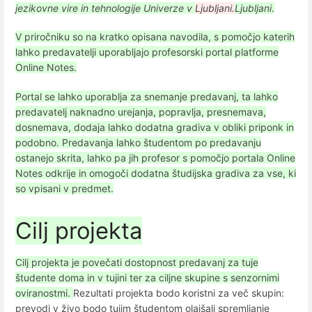
jezikovne vire in tehnologije Univerze v
Ljubljani.
Ljubljani
.
V priročniku so na kratko opisana navodila, s pomočjo katerih
lahko predavatelji uporabljajo profesorski portal platforme
Online Notes.
Portal se lahko uporablja za snemanje predavanj, ta lahko
predavatelj naknadno urejanja, popravlja, presnemava,
dosnemava, dodaja lahko dodatna gradiva v obliki priponk in
podobno. Predavanja lahko študentom po predavanju
ostanejo skrita, lahko pa jih profesor s pomočjo portala Online
Notes odkrije in omogoči dodatna študijska gradiva za vse, ki
so vpisani v predmet.
Cilj projekta
Cilj projekta je povečati dostopnost predavanj za tuje
študente doma in v tujini ter za ciljne skupine s senzornimi
oviranostmi.
Rezultati projekta bodo koristni za več skupin:
prevodi v živo bodo tujim študentom olajšali spremljanje