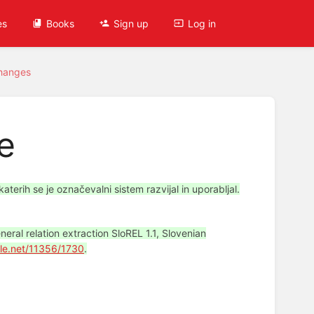
es
Books
Sign up
Log in
hanges
e
erih se je označevalni sistem razvijal in uporabljal.
eral relation extraction SloREL 1.1, Slovenian
dle.net/11356/1730
.