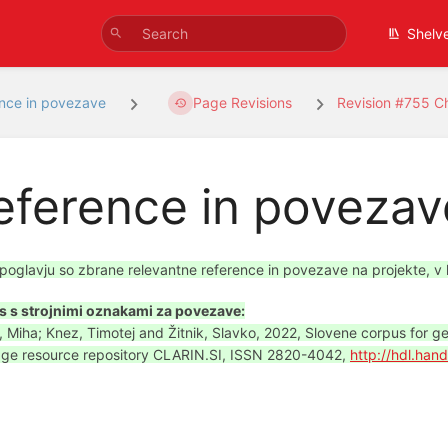
Shelv
nce in povezave
Page Revisions
Revision #755 C
eference in povezav
poglavju so zbrane relevantne reference in povezave na projekte, v kat
s s strojnimi oznakami za povezave:
, Miha; Knez, Timotej and Žitnik, Slavko, 2022, Slovene corpus for gen
ge resource repository CLARIN.SI, ISSN 2820-4042,
http://hdl.han