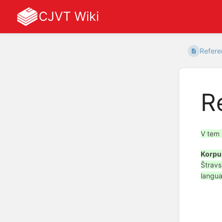
CJVT Wiki
Refere
R
V tem 
Korpu
Štravs
langua